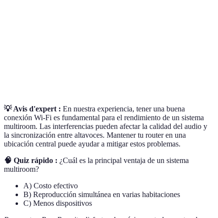
Multiroom
habitaciones simultáneamente.
Capacidad de un dispositivo para conectarse a
Conectividad
redes como Wi-Fi o Bluetooth.
Proceso de instalación y ajuste de dispositivos
Configuración
para un funcionamiento óptimo.
💡 Avis d'expert :
En nuestra experiencia, tener una buena
conexión Wi-Fi es fundamental para el rendimiento de un sistema
multiroom. Las interferencias pueden afectar la calidad del audio y
la sincronización entre altavoces. Mantener tu router en una
ubicación central puede ayudar a mitigar estos problemas.
🧠 Quiz rápido :
¿Cuál es la principal ventaja de un sistema
multiroom?
A) Costo efectivo
B) Reproducción simultánea en varias habitaciones
C) Menos dispositivos