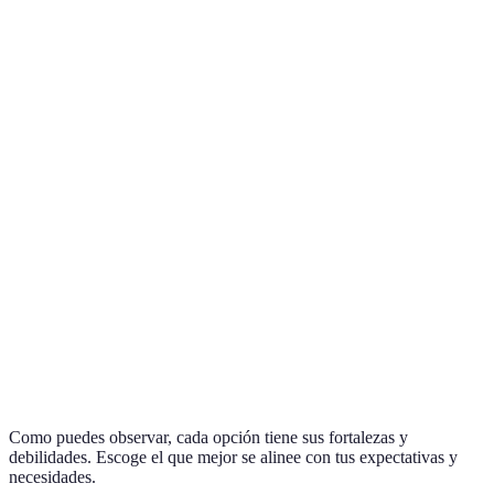
Característica
Sistema A
Sistema B
Sistema C
Wi-Fi +
Solo Wi-
Wi-Fi +
Conectividad
Bluetooth
Fi
Bluetooth
Calidad de
Alta
Media
Alta
sonido
Precio
Alto
Medio
Bajo
iOS +
Solo
iOS +
Compatibilidad
Android
Android
Android
Facilidad de
Muy fácil
Fácil
Moderada
uso
Como puedes observar, cada opción tiene sus fortalezas y
debilidades. Escoge el que mejor se alinee con tus expectativas y
necesidades.