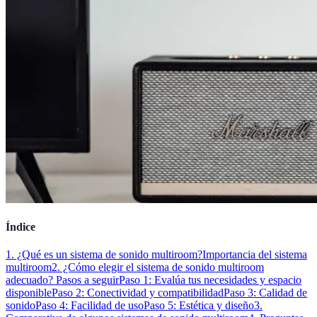
Índice
1. ¿Qué es un sistema de sonido multiroom?
Importancia del sistema
multiroom
2. ¿Cómo elegir el sistema de sonido multiroom
adecuado? Pasos a seguir
Paso 1: Evalúa tus necesidades y espacio
disponible
Paso 2: Conectividad y compatibilidad
Paso 3: Calidad de
sonido
Paso 4: Facilidad de uso
Paso 5: Estética y diseño
3.