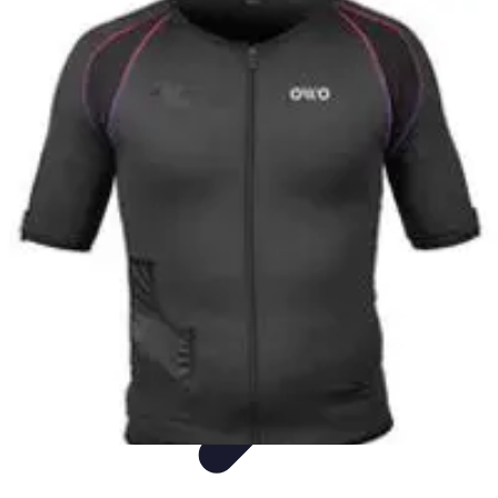
Audio y TV
Altavoces
Guías de Compra
Sonido
Televisores
Sistemas de Sonido
Audio y TV