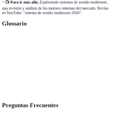
>
📺 Para ir más allá:
Explorando sistemas de sonido multiroom
,
una revisión y análisis de los mejores sistemas del mercado. Revisa
en YouTube: "sistema de sonido multiroom 2026".
Glossario
Terme
Définition
Sistemas
Sistemas que permiten reproducir música en
Multiroom
múltiples habitaciones simultáneamente.
Métodos a través de los cuales un dispositivo
Conectividad
puede interactuar o comunicarse con otros.
Calidad de
Descripción de cómo se reproduce la música,
Sonido
considerando claridad, profundidad y amplitud.
Preguntas Frecuentes