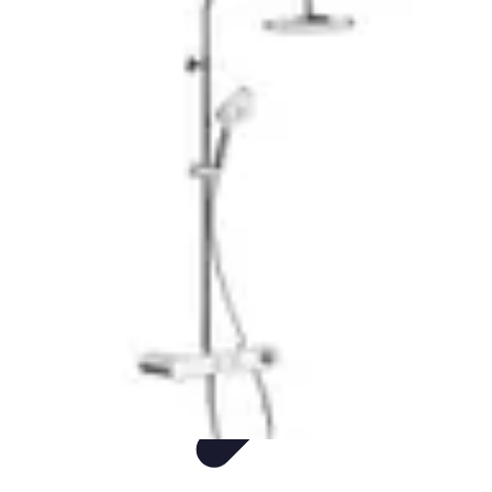
Audio y TV
Altavoces
Guías de Compra
Sonido
Televisores
Sistemas de Sonido
Audio y TV