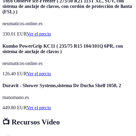
Toyo Observe Ice-Freezer ( 275/50 R21 113T XL, SUV, con
sistema de anclaje de clavos, con cordón de protección de llanta
(FSL) )
neumaticos-online.es
330.01
EUR
Ver el precio
Kumho PowerGrip KC11 ( 235/75 R15 104/101Q 6PR, con
sistema de anclaje de clavos )
neumaticos-online.es
126.40
EUR
Ver el precio
Duravit - Shower Systems,sistema De Ducha Shelf 1050, 2
manomano.es
449.80
EUR
Ver el precio
📺 Recursos Vídeo