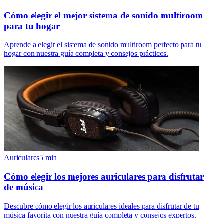
Cómo elegir el mejor sistema de sonido multiroom
para tu hogar
Aprende a elegir el sistema de sonido multiroom perfecto para tu
hogar con nuestra guía completa y consejos prácticos.
Auriculares
5
min
Cómo elegir los mejores auriculares para disfrutar
de música
Descubre cómo elegir los auriculares ideales para disfrutar de tu
música favorita con nuestra guía completa y consejos expertos.