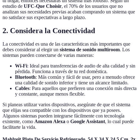
tu hogar, entonces necesitarás un sistema más robusto. Según un
estudio de
UFC-Que Choisir
, el 70% de los usuarios que no
analizan sus necesidades previas acaban comprando un sistema que
no satisface sus expectativas a largo plazo.
2. Considera la Conectividad
La conectividad es una de las características más importantes que
debes considerar al elegir un
sistema de sonido multiroom
. Los
sistemas pueden conectarse de varias maneras:
Wi-Fi
: Ideal para transferencias de audio de alta calidad y sin
pérdida. Funciona a través de tu red doméstica.
Bluetooth
: Más común y fácil de usar, pero a menudo ofrece
una calidad de sonido inferior y tiene un alcance limitado.
Cables
: Para aquellos que prefieren una conexión más directa
y constante, aunque menos flexible.
Si planeas utilizar varios dispositivos, asegúrate de que el sistema
que elijas sea compatible con los dispositivos que ya posees.
Algunos sistemas pueden integrarse fácilmente con tecnología
existente, como
Amazon Alexa
o
Google Assistant
, lo cual puede
facilitarte la vida.
Mahlzeit Plato De Servicio Refrigerado, 54 X 34 X 24,5 Cm, 2x