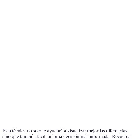
Opció
Calidad de
Alta
Media
Alta
A es
Sonido
mejor
Opció
Muy
Compatibilidad
Amplia
Media
C es
amplia
mejor
Opció
Wi-Fi y
Solo Wi-
Conectividad
Bluetooth
A es
Bluetooth
Fi
mejor
Opció
B es
Precio
300 EUR
200 EUR
400 EUR
más
barata
Esta técnica no solo te ayudará a visualizar mejor las diferencias,
sino que también facilitará una decisión más informada. Recuerda