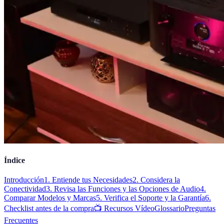
Índice
Introducción
1. Entiende tus Necesidades
2. Considera la
Conectividad
3. Revisa las Funciones y las Opciones de Audio
4.
Comparar Modelos y Marcas
5. Verifica el Soporte y la Garantía
6.
Checklist antes de la compra
📺 Recursos Vídeo
Glossario
Preguntas
Frecuentes