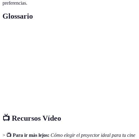
preferencias.
Glossario
Terme
Définition
Unidad de medida de la cantidad de luz que emite un
Lúmenes
proyector.
Tecnología de proyección que utiliza un panel de
DLP
espejos digitales.
Conector utilizado para transmitir video y audio
HDMI
digital.
📺 Recursos Vídeo
>
📺 Para ir más lejos:
Cómo elegir el proyector ideal para tu cine