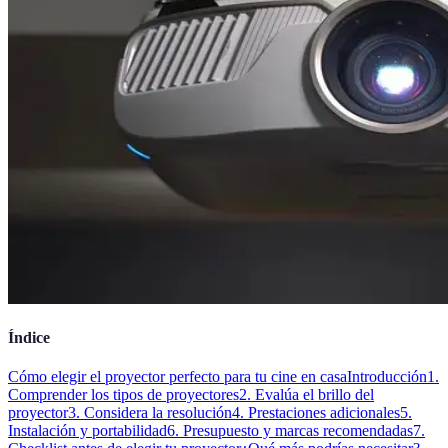
Índice
Cómo elegir el proyector perfecto para tu cine en casa
Introducción
1.
Comprender los tipos de proyectores
2. Evalúa el brillo del
proyector
3. Considera la resolución
4. Prestaciones adicionales
5.
Instalación y portabilidad
6. Presupuesto y marcas recomendadas
7.