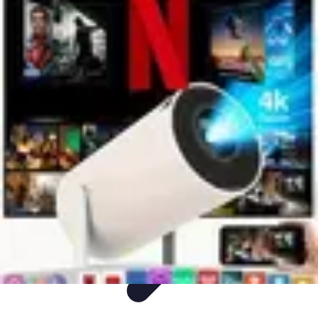
Audio y TV
Altavoces
Guías de Compra
Sonido
Televisores
Sistemas de Sonido
Audio y TV