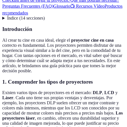
Checklist antes de elegir tu proyector
¿Qué más podrías necesitar?
Preguntas Frecuentes (FAQ)
Glossario
📺 Recursos Vídeo
Productos
recomendados
Índice
(
14
secciones
)
Introducción
Al crear tu cine en casa ideal, elegir el
proyector cine en casa
correcto es fundamental. Los proyectores permiten disfrutar de una
experiencia visual similar a la del cine, pero en la comodidad de tu
hogar. Con tantas opciones en el mercado, es vital saber qué buscar
y cómo determinar cuál se adapta mejor a tus necesidades. En este
artículo, te brindamos una guía práctica para que tomes la mejor
decisión posible.
1. Comprender los tipos de proyectores
Existen varios tipos de proyectores en el mercado:
DLP
,
LCD
y
Láser
. Cada uno tiene sus propias ventajas y desventajas. Por
ejemplo, los proyectores DLP suelen ofrecer un mejor contraste y
colores más intensos, mientras que los LCD son conocidos por su
capacidad de mostrar colores más precisos a precios más bajos.
Los
proyectores láser
, en cambio, ofrecen una durabilidad superior y
una calidad de imagen mejorada, lo que puede justificar su precio