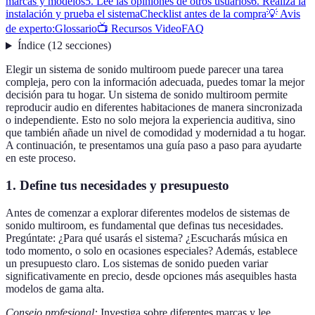
marcas y modelos
5. Lee las opiniones de otros usuarios
6. Realiza la
instalación y prueba el sistema
Checklist antes de la compra
💡 Avis
de experto:
Glossario
📺 Recursos Video
FAQ
Índice
(
12
secciones
)
Elegir un sistema de sonido multiroom puede parecer una tarea
compleja, pero con la información adecuada, puedes tomar la mejor
decisión para tu hogar. Un sistema de sonido multiroom permite
reproducir audio en diferentes habitaciones de manera sincronizada
o independiente. Esto no solo mejora la experiencia auditiva, sino
que también añade un nivel de comodidad y modernidad a tu hogar.
A continuación, te presentamos una guía paso a paso para ayudarte
en este proceso.
1. Define tus necesidades y presupuesto
Antes de comenzar a explorar diferentes modelos de sistemas de
sonido multiroom, es fundamental que definas tus necesidades.
Pregúntate: ¿Para qué usarás el sistema? ¿Escucharás música en
todo momento, o solo en ocasiones especiales? Además, establece
un presupuesto claro. Los sistemas de sonido pueden variar
significativamente en precio, desde opciones más asequibles hasta
modelos de gama alta.
Consejo profesional:
Investiga sobre diferentes marcas y lee