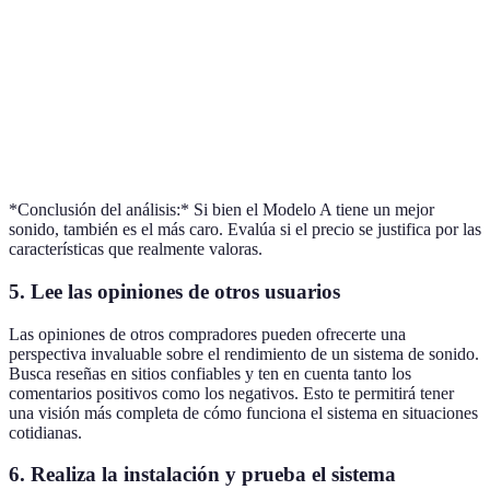
Wi-Fi y
Solo
Conectividad
Bluetooth
Bluetooth
Bluetooth
Asistente de
Asistente
Compatibilidad
No
voz
de voz
Precio
300€
150€
250€
*Conclusión del análisis:* Si bien el Modelo A tiene un mejor
sonido, también es el más caro. Evalúa si el precio se justifica por las
características que realmente valoras.
5. Lee las opiniones de otros usuarios
Las opiniones de otros compradores pueden ofrecerte una
perspectiva invaluable sobre el rendimiento de un sistema de sonido.
Busca reseñas en sitios confiables y ten en cuenta tanto los
comentarios positivos como los negativos. Esto te permitirá tener
una visión más completa de cómo funciona el sistema en situaciones
cotidianas.
6. Realiza la instalación y prueba el sistema