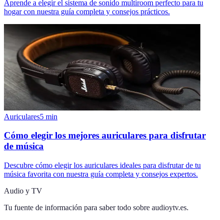
Aprende a elegir el sistema de sonido multiroom perfecto para tu
hogar con nuestra guía completa y consejos prácticos.
Auriculares
5
min
Cómo elegir los mejores auriculares para disfrutar
de música
Descubre cómo elegir los auriculares ideales para disfrutar de tu
música favorita con nuestra guía completa y consejos expertos.
Audio y TV
Tu fuente de información para saber todo sobre
audioytv.es
.