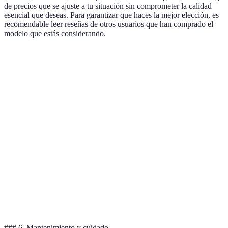
de precios que se ajuste a tu situación sin comprometer la calidad
esencial que deseas. Para garantizar que haces la mejor elección, es
recomendable leer reseñas de otros usuarios que han comprado el
modelo que estás considerando.
Característica
Televisor A
Televisor B
Televisor C
V
Tamaño
D
55
65
75
(pulgadas)
de
Me
Resolución
4K
4K
8K
e
S
Tecnología
OLED
LED
QLED
a
De
Precio
800€
1200€
1500€
m
### 6. Mantenimiento y cuidado