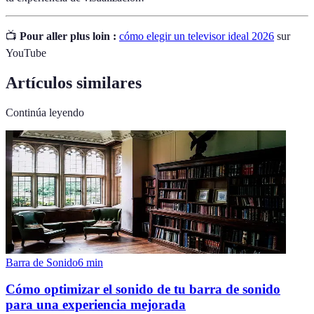
📺
Pour aller plus loin :
cómo elegir un televisor ideal 2026
sur
YouTube
Artículos similares
Continúa leyendo
Barra de Sonido
6
min
Cómo optimizar el sonido de tu barra de sonido
para una experiencia mejorada