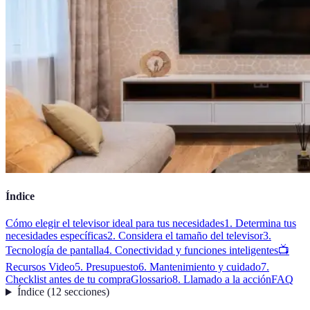
Índice
Cómo elegir el televisor ideal para tus necesidades
1. Determina tus
necesidades específicas
2. Considera el tamaño del televisor
3.
Tecnología de pantalla
4. Conectividad y funciones inteligentes
📺
Recursos Video
5. Presupuesto
6. Mantenimiento y cuidado
7.
Checklist antes de tu compra
Glossario
8. Llamado a la acción
FAQ
Índice
(
12
secciones
)