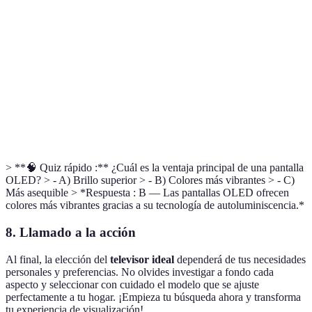
Resolución
Calidad de imagen que abarca 3840 x 2160 píxeles,
4K
ofreciendo imágenes más nítidas.
Tecnología
Tipo de pantalla que proporciona negros más
OLED
profundos y colores vibrantes.
Televisor que se conecta a Internet y permite el
Smart TV
acceso a diversas aplicaciones.
> **🧠 Quiz rápido :** ¿Cuál es la ventaja principal de una pantalla
OLED? > - A) Brillo superior > - B) Colores más vibrantes > - C)
Más asequible > *Respuesta : B — Las pantallas OLED ofrecen
colores más vibrantes gracias a su tecnología de autoluminiscencia.*
8. Llamado a la acción
Al final, la elección del
televisor ideal
dependerá de tus necesidades
personales y preferencias. No olvides investigar a fondo cada
aspecto y seleccionar con cuidado el modelo que se ajuste
perfectamente a tu hogar. ¡Empieza tu búsqueda ahora y transforma
tu experiencia de visualización!