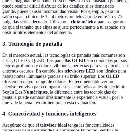
que la diagonal de la pantalla. Si el televisor es demasiado pequeño,
puede resultar difícil disfrutar de los detalles; si es demasiado
grande, puede causar incomodidad visual. Por ejemplo, para un
salón espacio típico de 3 a 4 metros, un televisor de entre 55 y 75
pulgadas sería adecuado. Utiliza una
cinta métrica
para asegurarte
de que el tamaño que elijas se ajuste perfectamente a tu espacio sin
obstruir otros elementos del ambiente.
3. Tecnología de pantalla
En el mercado actual, las tecnologías de pantalla más comunes son
LED, OLED y QLED. Las pantallas
OLED
son conocidas por sus
negros profundos y colores vibrantes, perfectas para ver películas en
entornos oscuros. En cambio, los
televisores LED
son ideales para
habitaciones iluminadas gracias a su brillo superior. Los
QLED
ofrecen un mayor rango de colores. Es recomendable ver un
televisor en vivo para comparar estas tecnologías antes de decidirte.
Según
Les Numériques
, la diferencia entre las tecnologías de
pantalla puede cambiar drásticamente la experiencia visual, por lo
que vale la pena invertir tiempo en esta evaluación.
4. Conectividad y funciones inteligentes
Asegúrate de que el
televisor ideal
tenga las funcionalidades
necesarias para disfrutar de tus contenidos favoritos. Verifica la