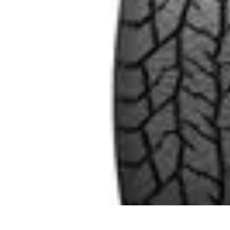
Audio y TV
Altavoces
Guías de Compra
Sonido
Televisores
Sistemas de Sonido
Audio y TV