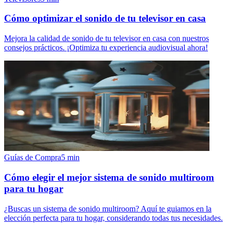
Cómo optimizar el sonido de tu televisor en casa
Mejora la calidad de sonido de tu televisor en casa con nuestros
consejos prácticos. ¡Optimiza tu experiencia audiovisual ahora!
Guías de Compra
5
min
Cómo elegir el mejor sistema de sonido multiroom
para tu hogar
¿Buscas un sistema de sonido multiroom? Aquí te guiamos en la
elección perfecta para tu hogar, considerando todas tus necesidades.