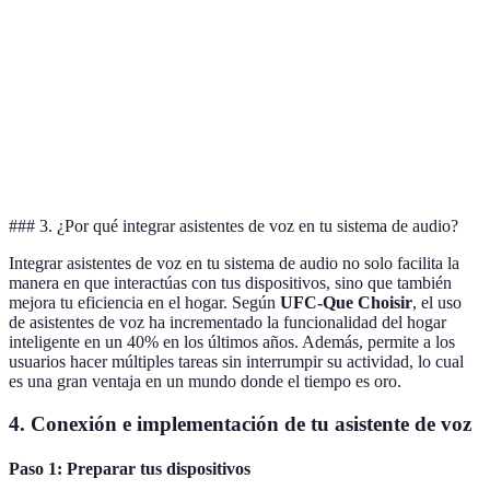
HomePod
control de
iOS
dispositivos
Buen
Menos
Microsoft
desempeño
PC, servicios
compatibilidad
Cortana
con
Microsoft
de dispositivos
Windows
### 3. ¿Por qué integrar asistentes de voz en tu sistema de audio?
Integrar asistentes de voz en tu sistema de audio no solo facilita la
manera en que interactúas con tus dispositivos, sino que también
mejora tu eficiencia en el hogar. Según
UFC-Que Choisir
, el uso
de asistentes de voz ha incrementado la funcionalidad del hogar
inteligente en un 40% en los últimos años. Además, permite a los
usuarios hacer múltiples tareas sin interrumpir su actividad, lo cual
es una gran ventaja en un mundo donde el tiempo es oro.
4. Conexión e implementación de tu asistente de voz
Paso 1: Preparar tus dispositivos