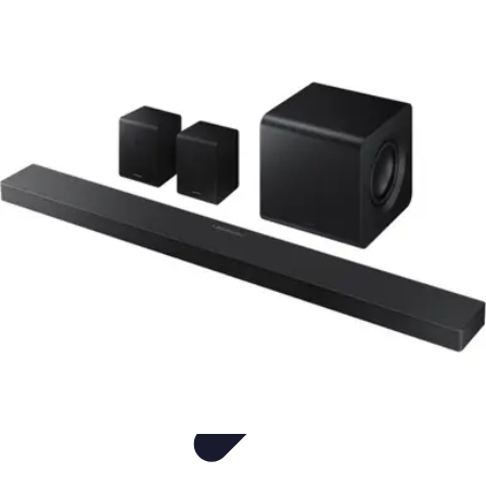
Audio y TV
Altavoces
Guías de Compra
Sonido
Televisores
Sistemas de Sonido
Audio y TV