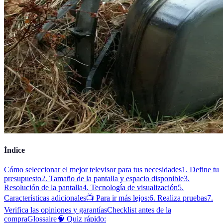
Índice
Cómo seleccionar el mejor televisor para tus necesidades
1. Define tu
presupuesto
2. Tamaño de la pantalla y espacio disponible
3.
Resolución de la pantalla
4. Tecnología de visualización
5.
Características adicionales
📺 Para ir más lejos:
6. Realiza pruebas
7.
Verifica las opiniones y garantías
Checklist antes de la
compra
Glossaire
🧠 Quiz rápido: