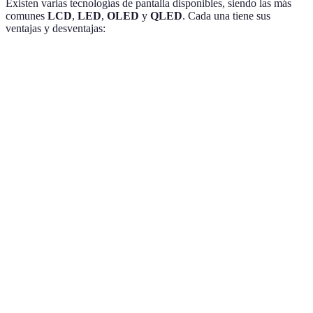
Existen varias tecnologías de pantalla disponibles, siendo las más
comunes
LCD
,
LED
,
OLED
y
QLED
. Cada una tiene sus
ventajas y desventajas:
Tecnología
Ventajas
Desventajas
Usos recomendados
Precio
más
Menor
LCD/LED
accesible,
contraste en
Cualquier uso diario
gran
negros
brillo
Colores
Costoso,
vibrantes,
Cine en casa y
OLED
riesgo de
negros
gamers
burn-in
profundos
Excelente
brillo,
Más caro
QLED
Cine y deportes
gama de
que LED
colores