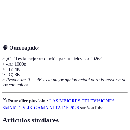
Número de píxeles en la pantalla que determina
Resolución
claridad
OLED
Tecnología de pantalla que ofrece colores vibrantes
🧠 Quiz rápido:
> ¿Cuál es la mejor resolución para un televisor 2026?
> - A) 1080p
> - B) 4K
> - C) 8K
>
Respuesta: B — 4K es la mejor opción actual para la mayoría de
los contenidos.
📺
Pour aller plus loin :
LAS MEJORES TELEVISIONES
SMART TV 4K GAMA ALTA DE 2026
sur YouTube
Artículos similares