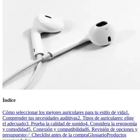
Índice
Cómo seleccionar los mejores auriculares para tu estilo de vida
1.
Comprender tus necesidades auditivas
2. Tipos de auriculares: elige
el adecuado
3. Prueba la calidad de sonido
4. Considera la ergonomía
y comodidad
5. Conexión y compatibilidad
6. Revisión de opciones y
presupuesto
✅ Checklist antes de la compra
Glossario
Productos