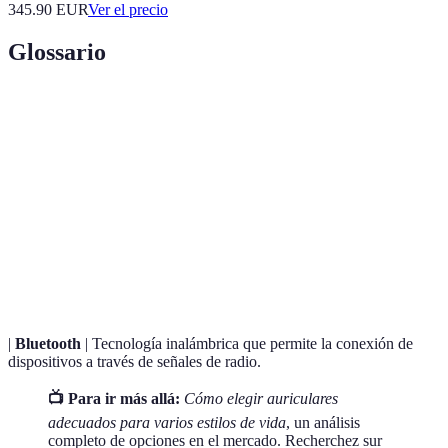
345.90
EUR
Ver el precio
Glossario
Terme
Définition
Auriculares pequeños que se colocan dentro del
Intrauditivos
oído, ideales para el movimiento.
Cancelación
Tecnología que reduce el ruido ambiente
activa de
mediante micrófonos y procesamiento de sonido.
ruido
|
Bluetooth
| Tecnología inalámbrica que permite la conexión de
dispositivos a través de señales de radio.
📺 Para ir más allá:
Cómo elegir auriculares
adecuados para varios estilos de vida
, un análisis
completo de opciones en el mercado. Recherchez sur