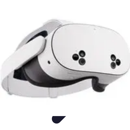
Audio y TV
Altavoces
Guías de Compra
Sonido
Televisores
Sistemas de Sonido
Audio y TV