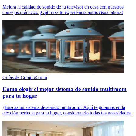
Mejora la calidad de sonido de tu televisor en casa con nuestros
consejos prácticos. ¡Optimiza tu experiencia audiovisual ahora!
Guías de Compra
5
min
Cómo elegir el mejor sistema de sonido multiroom
para tu hogar
¿Buscas un sistema de sonido multiroom? Aquí te guiamos en la
elección perfecta para tu hogar, considerando todas tus necesidades.