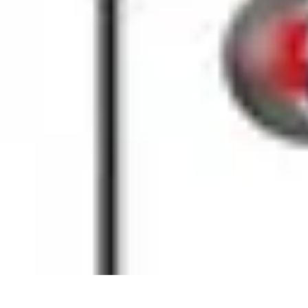
Audio y TV
Altavoces
Guías de Compra
Sonido
Televisores
Sistemas de Sonido
Audio y TV