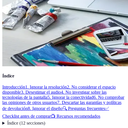
Índice
Introducción
1. Ignorar la resolución
2. No considerar el espacio
disponible
3. Desestimar el audio
4. No investigar sobre las
tecnologías de la pantalla
5. Ignorar la conectividad
6. No comprobar
las opiniones de otros usuarios
7. Descartar las garantías y políticas
de devolución
8. Ignorar el diseño
🔍 Preguntas frecuentes
✅
Checklist antes de comprar
📺 Recursos recomendados
Índice
(
12
secciones
)