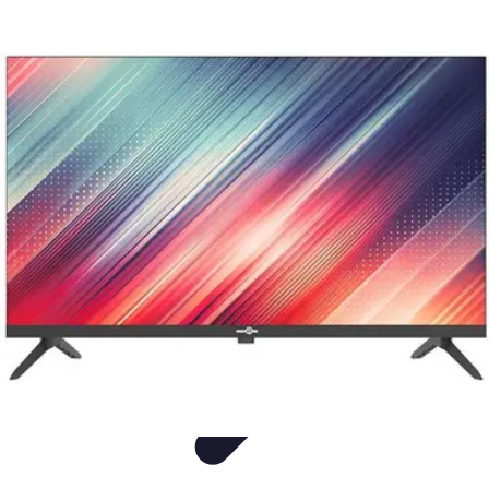
Audio y TV
Altavoces
Guías de Compra
Sonido
Televisores
Sistemas de Sonido
Audio y TV