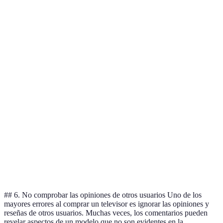
nítidos
LCD,
Colores
Varía según el
Tecnología
LED,
vibrantes,
entorno de
de pantalla
OLED,
negros
visualización
QLED
profundos
Tamaños
Variedad para
32”, 50”,
incorrectos
Tamaño
diferentes
65”, 75”
pueden causar
espacios
incomodidad
Facilidad
Pueden ser
HDMI,
para conectar
limitados en
Conectividad
USB,
múltiples
modelos más
Bluetooth
dispositivos
económicos
## 6. No comprobar las opiniones de otros usuarios Uno de los
mayores errores al comprar un televisor es ignorar las opiniones y
reseñas de otros usuarios. Muchas veces, los comentarios pueden
revelar aspectos de un modelo que no son evidentes en la