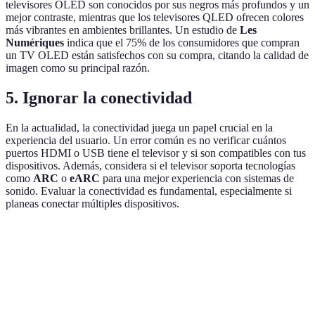
televisores OLED son conocidos por sus negros más profundos y un
mejor contraste, mientras que los televisores QLED ofrecen colores
más vibrantes en ambientes brillantes. Un estudio de
Les
Numériques
indica que el 75% de los consumidores que compran
un TV OLED están satisfechos con su compra, citando la calidad de
imagen como su principal razón.
5. Ignorar la conectividad
En la actualidad, la conectividad juega un papel crucial en la
experiencia del usuario. Un error común es no verificar cuántos
puertos HDMI o USB tiene el televisor y si son compatibles con tus
dispositivos. Además, considera si el televisor soporta tecnologías
como
ARC
o
eARC
para una mejor experiencia con sistemas de
sonido. Evaluar la conectividad es fundamental, especialmente si
planeas conectar múltiples dispositivos.
Criterio
Opciones
Ventajas
Desventajas
Mejor calidad
HD, Full
Mayor costo,
de imagen,
Resolución
HD, 4K,
8K aún en
detalles más
8K
desarrollo