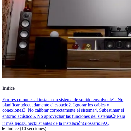
Índice
Errores comunes al instalar un sistema de sonido envolvente
1. No
planificar adecuadamente el espacio
2. Ignorar los cables y
conexiones
3. No calibrar correctamente el sistema
4. Subestimar el
entorno acústico
5. No aprovechar las funciones del sistema
📺 Para
ir más lejos:
Checklist antes de la instalación
Glossario
FAQ
Índice
(
10
secciones
)