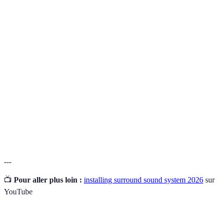
Terme
Définition
Proceso de ajustar el sonido de un sistema para que
Calibración
suene balanceado y auténtico en su entorno.
Rama de la física que estudia el sonido, incluyendo
Acústica
su producción, transmisión y efectos.
Sistema de
Configuración de altavoces que permite crear una
sonido
experiencia auditiva inmersiva utilizando múltiples
envolvente
canales de sonido.
---
📺
Pour aller plus loin :
installing surround sound system 2026
sur
YouTube