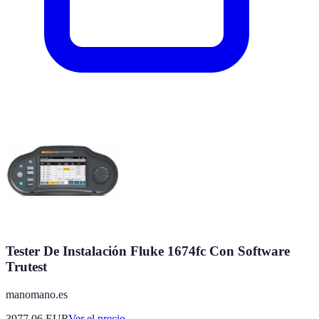
Tester De Instalación Fluke 1674fc Con Software
Trutest
manomano.es
3977.06
EUR
Ver el precio