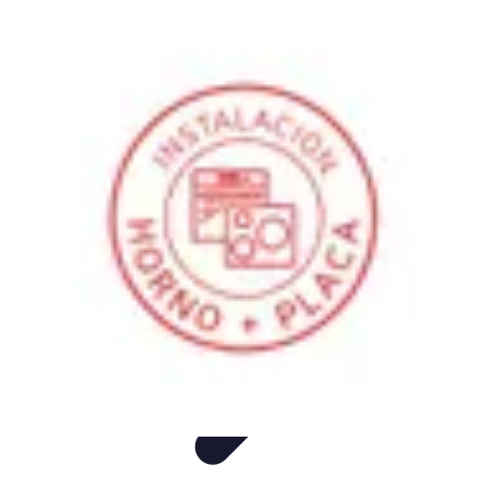
Audio y TV
Altavoces
Guías de Compra
Sonido
Televisores
Sistemas de Sonido
Audio y TV