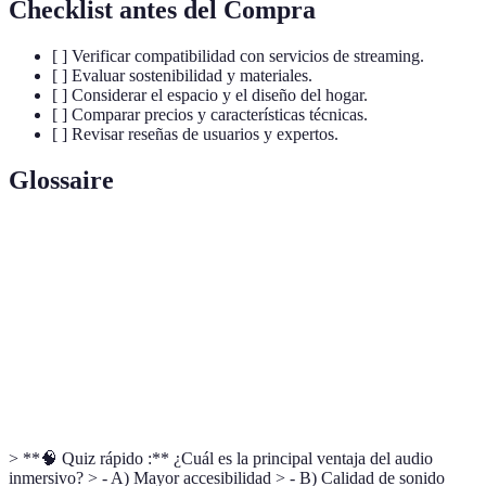
Checklist antes del Compra
[ ] Verificar compatibilidad con servicios de streaming.
[ ] Evaluar sostenibilidad y materiales.
[ ] Considerar el espacio y el diseño del hogar.
[ ] Comparar precios y características técnicas.
[ ] Revisar reseñas de usuarios y expertos.
Glossaire
Terme
Définition
Alta fidelidad
Calidad de sonido cercano al original.
Vinilo
Formato de audio analógico retro.
Audio inmersivo
Tecnología de sonido tridimensional.
> **🧠 Quiz rápido :** ¿Cuál es la principal ventaja del audio
inmersivo? > - A) Mayor accesibilidad > - B) Calidad de sonido