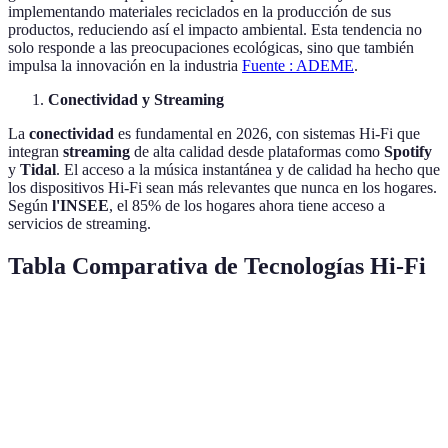
implementando materiales reciclados en la producción de sus
productos, reduciendo así el impacto ambiental. Esta tendencia no
solo responde a las preocupaciones ecológicas, sino que también
impulsa la innovación en la industria
Fuente : ADEME
.
Conectividad y Streaming
La
conectividad
es fundamental en 2026, con sistemas Hi-Fi que
integran
streaming
de alta calidad desde plataformas como
Spotify
y
Tidal
. El acceso a la música instantánea y de calidad ha hecho que
los dispositivos Hi-Fi sean más relevantes que nunca en los hogares.
Según
l'INSEE
, el 85% de los hogares ahora tiene acceso a
servicios de streaming.
Tabla Comparativa de Tecnologías Hi-Fi
Tecnología
Audio Inmersivo
Inteligencia Artificial
Vi
Calidad
Excelente
Variable
Bu
Popularidad
Alta
Creciente
Alt