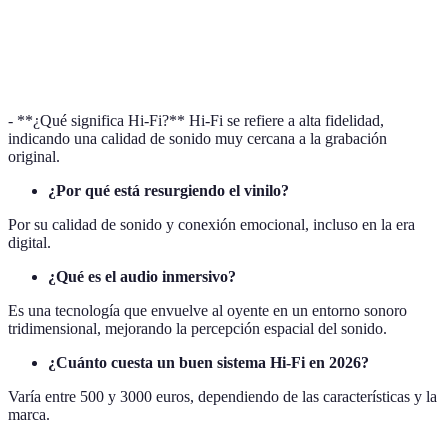
Precio
Elevado
Variable
Me
Sostenibilidad
Media
Alta
Ba
- **¿Qué significa Hi-Fi?** Hi-Fi se refiere a alta fidelidad,
indicando una calidad de sonido muy cercana a la grabación
original.
¿Por qué está resurgiendo el vinilo?
Por su calidad de sonido y conexión emocional, incluso en la era
digital.
¿Qué es el audio inmersivo?
Es una tecnología que envuelve al oyente en un entorno sonoro
tridimensional, mejorando la percepción espacial del sonido.
¿Cuánto cuesta un buen sistema Hi-Fi en 2026?
Varía entre 500 y 3000 euros, dependiendo de las características y la
marca.