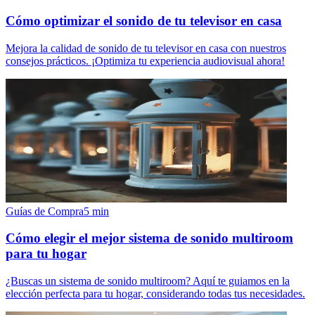
Cómo optimizar el sonido de tu televisor en casa
Mejora la calidad de sonido de tu televisor en casa con nuestros
consejos prácticos. ¡Optimiza tu experiencia audiovisual ahora!
Guías de Compra
5
min
Cómo elegir el mejor sistema de sonido multiroom
para tu hogar
¿Buscas un sistema de sonido multiroom? Aquí te guiamos en la
elección perfecta para tu hogar, considerando todas tus necesidades.