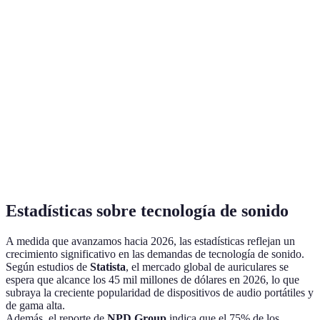
Conectividad
HDMI, Bluetooth
Bluetooth, Aux
Control de
No
No
Voz
Calibración
Sí
No
Automática
Precio
300 EUR
150 EUR
(aproximado)
Estadísticas sobre tecnología de sonido
A medida que avanzamos hacia 2026, las estadísticas reflejan un
crecimiento significativo en las demandas de tecnología de sonido.
Según estudios de
Statista
, el mercado global de auriculares se
espera que alcance los 45 mil millones de dólares en 2026, lo que
subraya la creciente popularidad de dispositivos de audio portátiles y
de gama alta.
Además, el reporte de
NPD Group
indica que el 75% de los