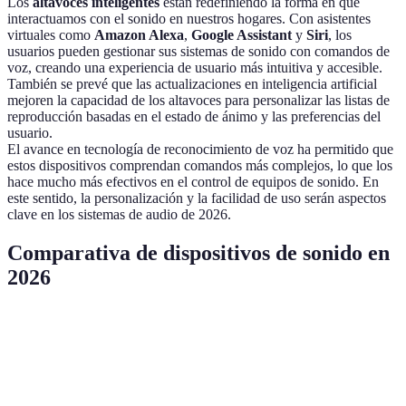
Los
altavoces inteligentes
están redefiniendo la forma en que
interactuamos con el sonido en nuestros hogares. Con asistentes
virtuales como
Amazon Alexa
,
Google Assistant
y
Siri
, los
usuarios pueden gestionar sus sistemas de sonido con comandos de
voz, creando una experiencia de usuario más intuitiva y accesible.
También se prevé que las actualizaciones en inteligencia artificial
mejoren la capacidad de los altavoces para personalizar las listas de
reproducción basadas en el estado de ánimo y las preferencias del
usuario.
El avance en tecnología de reconocimiento de voz ha permitido que
estos dispositivos comprendan comandos más complejos, lo que los
hace mucho más efectivos en el control de equipos de sonido. En
este sentido, la personalización y la facilidad de uso serán aspectos
clave en los sistemas de audio de 2026.
Comparativa de dispositivos de sonido en
2026
Característica
Sistema A - Barras de Sonido
Sistema B - Alt
Tipo de
5.1 Canales
2 Canales
Sonido