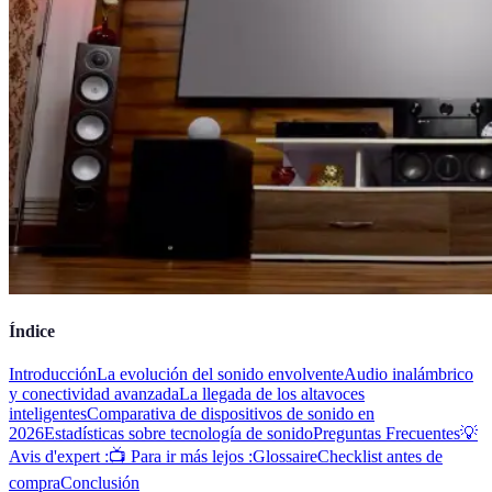
Índice
Introducción
La evolución del sonido envolvente
Audio inalámbrico
y conectividad avanzada
La llegada de los altavoces
inteligentes
Comparativa de dispositivos de sonido en
2026
Estadísticas sobre tecnología de sonido
Preguntas Frecuentes
💡
Avis d'expert :
📺 Para ir más lejos :
Glossaire
Checklist antes de
compra
Conclusión