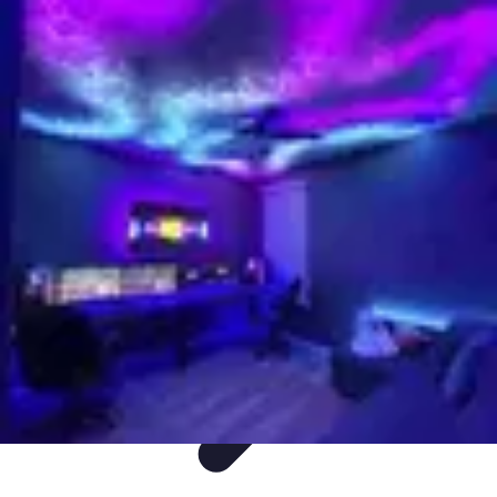
Audio y TV
Altavoces
Guías de Compra
Sonido
Televisores
Sistemas de Sonido
Audio y TV