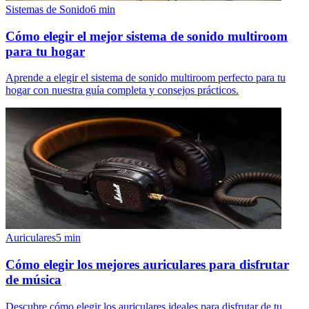
Sistemas de Sonido
6
min
Cómo elegir el mejor sistema de sonido multiroom
para tu hogar
Aprende a elegir el sistema de sonido multiroom perfecto para tu
hogar con nuestra guía completa y consejos prácticos.
Auriculares
5
min
Cómo elegir los mejores auriculares para disfrutar
de música
Descubre cómo elegir los auriculares ideales para disfrutar de tu