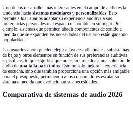
Uno de los desarrollos más interesantes en el campo de audio es la
tendencia hacia
sistemas modulares
y
personalizables
. Esto
permite a los usuarios adaptar su experiencia auditiva a sus
preferencias personales o al espacio disponible en su hogar. Por
ejemplo, sistemas que permiten añadir componentes de sonido a
medida que se expanden las necesidades del usuario están ganando
popularidad.
Los usuarios ahora pueden elegir altavoces adicionales, subsistemas
de bajos y otros elementos en función de sus preferencias auditivas
específicas, lo que significa que no están limitados a una solución de
audio de
una talla para todos
. Esto no solo mejora la experiencia
de escucha, sino que también proporciona una opción más amigable
para el presupuesto, permitiendo a los consumidores escalar su
sistema a medida que evolucionan sus necesidades.
Comparativa de sistemas de audio 2026
Característica
Sistema A
Sistema B
Sistema C
Vere
Atrae
Inalámbrico
Sí
No
Sí
más