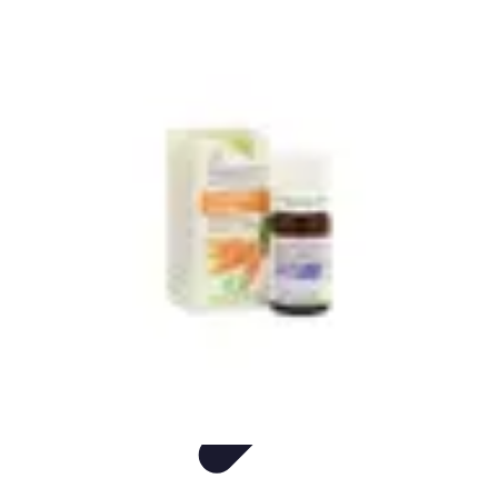
Audio y TV
Altavoces
Guías de Compra
Sonido
Televisores
Sistemas de Sonido
Audio y TV