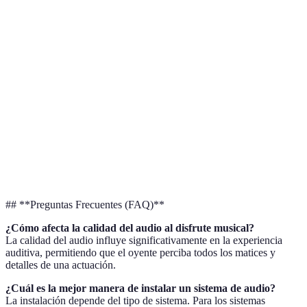
usuar
Sist
Calidad de
Muy
Excelente
Buena
es el
sonido
buena
mejo
Amb
Modular
Sí
Sí
No
desta
Facilidad de
A, C
Alta
Media
Alta
uso
mejo
## **Preguntas Frecuentes (FAQ)**
¿Cómo afecta la calidad del audio al disfrute musical?
La calidad del audio influye significativamente en la experiencia
auditiva, permitiendo que el oyente perciba todos los matices y
detalles de una actuación.
¿Cuál es la mejor manera de instalar un sistema de audio?
La instalación depende del tipo de sistema. Para los sistemas