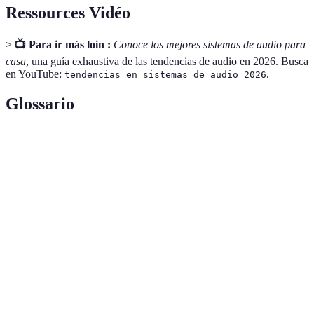
Ressources Vidéo
>
📺 Para ir más loin :
Conoce los mejores sistemas de audio para
casa
, una guía exhaustiva de las tendencias de audio en 2026. Busca
en YouTube:
.
tendencias en sistemas de audio 2026
Glossario
Terme
Définition
Audio
Tipo de audio que simula un entorno sonoro
envolvente
tridimensional.
Sistemas
Dispositivos que permiten la transmisión de
inalámbricos
audio sin cables.
Sistema que se puede personalizar y expandir
Modular
con tiempo.