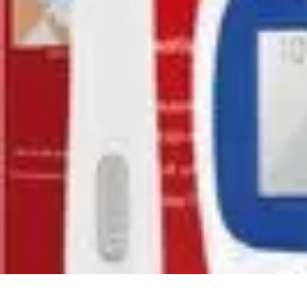
Audio y TV
Altavoces
Guías de Compra
Sonido
Televisores
Sistemas de Sonido
Audio y TV